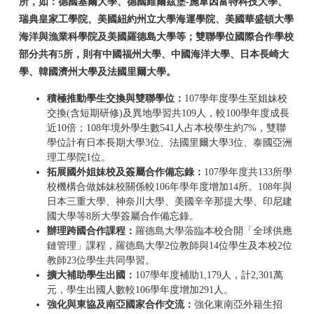
所，如：德國基爾大學、德國維爾茲堡-施韋因富特科技大學、
瑞典皇家工學院、美國紐約州立大學海運學院、美國華盛頓大學
海洋與漁業科學院及美國羅德島大學等；雙聯學位國際合作學校
部分共有5所，則有中國福州大學、中國海洋大學、日本長崎大
學、韓國濟州大學及法國里爾大學。
積極推動學生交換與雙聯學位：
107學年度學生至姐妹校
交換(含短期研修)及異地學習共109人，較100學年度成長
近10倍；108年境外學生數541人占本校學生約7%，雙聯
學位計有日本長期大學3位、法國里爾大學3位、泰國亞洲
理工學院1位。
拓展國外姐妹校及簽屬合作備忘錄：
107學年度共133所學
校機構合做姊妹校關係較106年學年度增加14所。108年與
日本三重大學、神奈川大學、美國辛辛那提大學、印尼建
國大學等8所大學簽屬合作備忘錄。
辦理跨國合作課程：
羅德島大學蒞臨本校合開「全球供應
鏈管理」課程，羅德島大學2位教師與14位學生及本校2位
教師23位學生共同學習。
擴大補助學生出國：
107學年度補助1,179人，計2,301萬
元，學生出國人數較106學年度增加291人。
強化與東協及南亞國家合作交流：
強化東南亞外籍生招