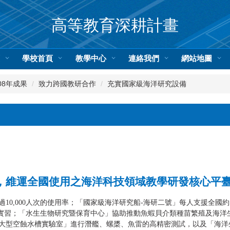
高等教育深耕計畫
頁
學校首頁
教學中心
連絡我們
網站地圖
08年成果
致力跨國教研合作
充實國家級海洋研究設備
，維運全國使用之海洋科技領域教學研發核心平
10,000人次的使用率；「國家級海洋研究船-海研二號」每人支援全國約
學生實習；「水生生物研究暨保育中心」協助推動魚蝦貝介類種苗繁殖及海
大型空蝕水槽實驗室」進行潛艦、螺槳、魚雷的高精密測試，以及「海洋