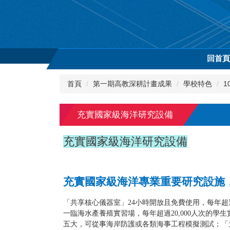
跳
到
主
要
內
回首
容
區
首頁
第一期高教深耕計畫成果
學校特色
1
充實國家級海洋研究設備
充實國家級海洋研究設備
充實國家級海洋專業重要研究設施
「共享核心儀器室」24小時開放且免費使用，每年超過
一臨海水產養殖實習場，每年超過20,000人次的
五大，可從事海岸防護或各類海事工程模擬測試；「