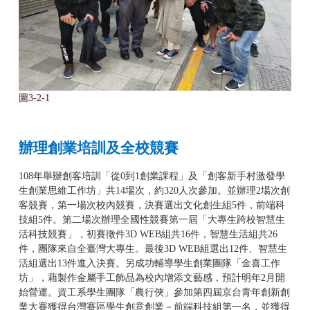
圖
3-2-1
辦理創業培訓及全校競賽
108年舉辦創客培訓「從0到1創業課程」及「創客新手村激發學
生創業思維工作坊」共14場次，約320人次參加。並辦理2場次創
客競賽，第一場次校內競賽，決賽選出文化創生組5件，前端科
技組5件。第二場次辦理全國性競賽第一屆「大專生跨校智慧生
活科技競賽」，初賽徵件3D WEB組共16件，智慧生活組共26
件，團隊來自全臺灣大專生。最後3D WEB組選出12件、智慧生
活組選出13件進入決賽。另成功輔導學生創業團隊「金喜工作
坊」，藉製作金屬手工飾品為校內增添文藝感，預計明年2月開
始營運。資工系學生團隊「農行俠」參加第四屆京台青年創新創
業大賽獲得台灣賽區學生創意創業－前端科技組第一名，並獲得