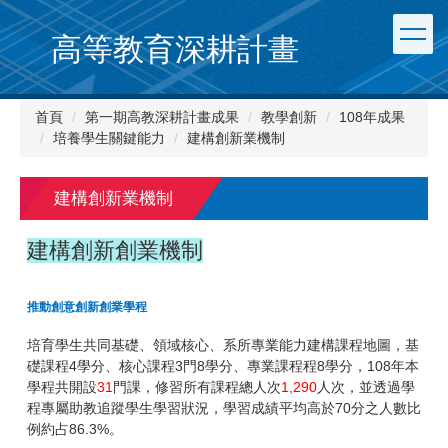
跳
到
高等教育深耕計畫
主
要
內
首頁
第一期高教深耕計畫成果
教學創新
108年成果
容
培養學生關鍵能力
建構創新業機制
區
建構創新業機制
建構創新創業機制
推動創意創新創業學
程
培育學生共同基礎、領域核心、系所專業能力建構課程地圖，基
4
3
8
8
108
礎課程
學分、核心課程
門
學分、專業課程程
學分，
年本
31
1,290
學程共開設
門課，修習所有課程總人次
人次，並透過學
70
程專屬助教追蹤學生學習狀況，學習成績平均高於
分之人數比
86.3%
例約占
。