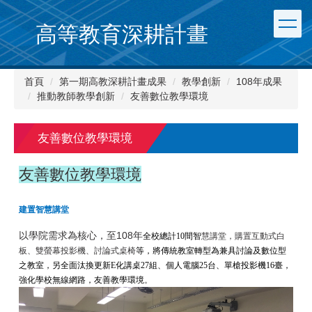
跳
到
高等教育深耕計畫
主
要
內
首頁
第一期高教深耕計畫成果
教學創新
108年成果
容
推動教師教學創新
友善數位教學環境
區
友善數位教學環境
友善數位教學環境
建置智慧講堂
以學院需求為核心，至108年
全校總計
10
間智
慧講堂，購置互動式白
板、雙螢幕投影機、討論式桌椅
等，將傳統教室轉型為兼具討論及數位型
之教室，另全面汰換更新
E
化講桌
27
組、個人電腦
25
台、單槍投影機
16
臺，
強化學校無線網路，友善教學環境
。