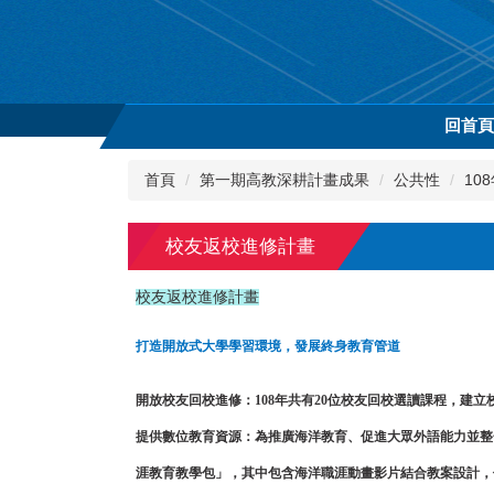
跳
到
主
要
內
回首
容
區
首頁
第一期高教深耕計畫成果
公共性
10
校友返校進修計畫
校友返校進修計畫
打造開放式大學學習環境，發展終身教育管道
開放校友回校進修：
108年共有20位校友回校選讀課程，建
提供數位教育資源：
為推廣海洋教育、促進大眾外語能力並整
涯教育教學包」，其中包含海洋職涯動畫影片結合教案設計，