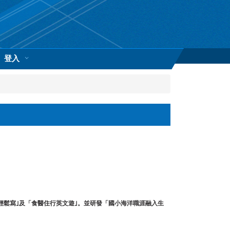
登入
輕鬆寫｣及「食醫住行英文遊｣。並研發「國小海洋職涯融入生