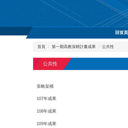
跳
到
主
要
內
回首
容
區
首頁
第一期高教深耕計畫成果
公共性
公共性
策略架構
107年成果
108年成果
109年成果