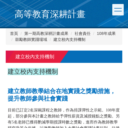
跳
到
高等教育深耕計畫
主
要
內
首頁
第一期高教深耕計畫成果
社會責任
108年成果
容
鼓勵教師實踐場域
建立校內支持機制
區
建立校內支持機制
建立校內支持機制
建立教師教學結合在地實踐之獎勵措施，
提升教師參與社會實踐
目前已訂定2名深碗課程之教師，作為排課彈性之示範。108年度
起，部分參與本計畫之教師給予彈性薪資及減授鐘點之獎勵。另
有5名老師已獲得酌減學期授課時數之獎勵，進而作為教師教學