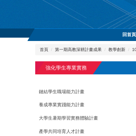
跳
到
主
要
內
回首
容
區
首頁
第一期高教深耕計畫成果
教學創新
1
強化學生專業實務
鏈結學生職場能力計畫
養成專業實踐能力計畫
大學生暑期學習實務體驗計畫
產學共同培育人才計畫