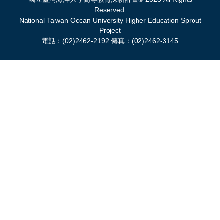
Reserved.
National Taiwan Ocean University Higher Education Sprout
Project
電話：(02)2462-2192 傳真：(02)2462-3145