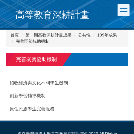
跳
到
高等教育深耕計畫
主
要
內
首頁
第一期高教深耕計畫成果
公共性
109年成果
容
完善弱勢協助機制
區
完善弱勢協助機制
招收經濟與文化不利學生機制
創新學習輔導機制
原住民族學生完善服務
國立臺灣海洋大學高等教育深耕計畫© 2023 All Rights