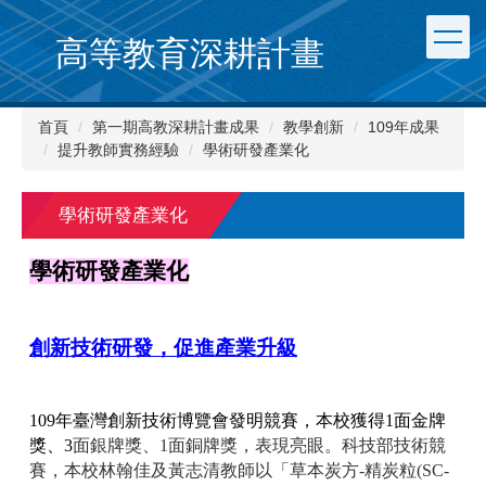
跳
到
高等教育深耕計畫
主
要
內
首頁
第一期高教深耕計畫成果
教學創新
109年成果
容
提升教師實務經驗
學術研發產業化
區
學術研發產業化
學術研發產業化
創新技術研發，促進產業升級
109
年臺灣創新技術博覽會發明競賽，本校獲得1面金牌
獎、3
面銀牌獎、1面銅牌獎，表現亮眼。科技部技術競
賽，本校林翰佳及黃志清教師以「草本炭方-精炭粒(SC-