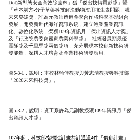
Dot)新型態安全高效除菌劑」獲「傑出技轉貢獻獎」暨
「草本炭方-分子草藥科技解決動物濫用抗生素問題」獲
未來突破獎，許為元教師透過產學合作將科學基礎組合
發展，開發新世代海洋資訊系統，建立漁業產業資訊
化、數位化系統，榮獲109年資訊月「傑出資訊人才獎」
及「行政院農委會國家農業科學獎」─社經發展類最優
團隊獎及千里馬獎兩個獎項，充分展現本校創新技術研
發能量，深耕人才培育及產業技術研發應用。
圖5-3-1，說明：本校林翰佳教授與黃志清教授獲科技部
「2020未來科技獎」。
圖5-3-2，說明：資工系許為元副教授獲109年資訊月「傑
出資訊人才獎」。
107
年起，科技部指標性計畫共計通過4件「價創計畫」