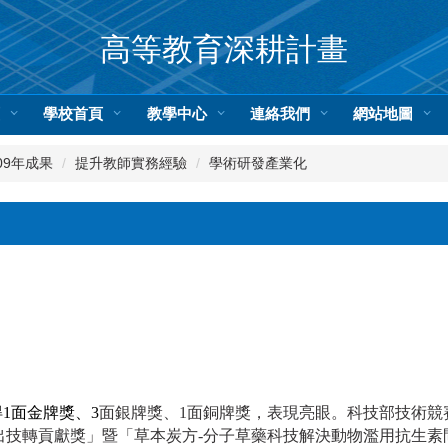
高等教育深耕計畫
頁
學校首頁
教學中心
連絡我們
網站地圖
09年成果
提升教師實務經驗
學術研發產業化
1面金牌獎、3
面銀牌獎、1面銅牌獎，表現亮眼。科技部技術競
獲「傑出技轉貢獻獎」暨「草本炭方-分子草藥科技解決動物濫用抗