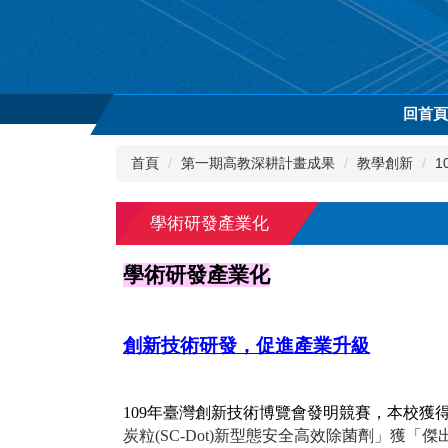
跳
到
主
要
內
回首
容
區
首頁
第一期高教深耕計畫成果
教學創新
1
學術研發產業化
學術研發產業化
創新技術研發，促進產業升級
109
年臺灣創新技術博覽會發明競賽，本校獲得
炭粒(SC-Dot)新型態安全高效除菌劑」