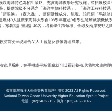
強以海洋特色為招生策略、充實海洋教學研究設施，並拓展校區
牌開學，提供院級不分系之「海洋生物科技系」、「海洋工程科技
「藍眼淚」（夜光蟲）、藻類活性成分、龍蝦、貽貝類「馬祖淡
建農林9人且廣東海洋大學自108學年度起9名學生隨班就讀機械
習，寒暑期計畫總計40名，培養學生跨領域、全球及兩岸視野之
教授首次呈現結合AI人工智慧及影像處理成果。
化養殖管理系統，在手機或平板電腦就可以看到養殖現場的水底的
國立臺灣海洋大學高等教育深耕計畫© 2023 All Rights Reserved.
National Taiwan Ocean University Higher Education Sprout Project
電話：(02)2462-2192 傳真：(02)2462-3145