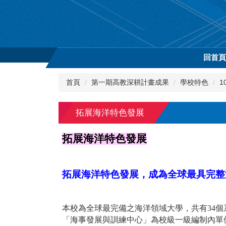
跳
到
主
要
內
回首
容
區
首頁
第一期高教深耕計畫成果
學校特色
1
拓展海洋特色發展
拓展海洋特色發展
拓展海洋特色發展，成為全球最具完整
本校為全球最完備之海洋領域大學，共有34
「海事發展與訓練中心」為校級一級編制內單