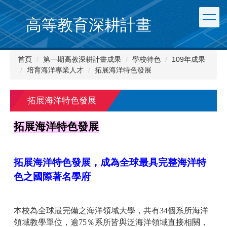
跳
到
高等教育深耕計畫
主
要
內
首頁
第一期高教深耕計畫成果
學校特色
109年成果
容
培育海洋專業人才
拓展海洋特色發展
區
拓展海洋特色發展
拓展海洋特色發展
拓展海洋特色發展，成為全球最具完整海洋特
色之國際著名學府
本校為全球最完備之海洋領域大學，共有34個系所海洋
領域教學單位，逾75％系所皆與泛海洋領域直接相關，