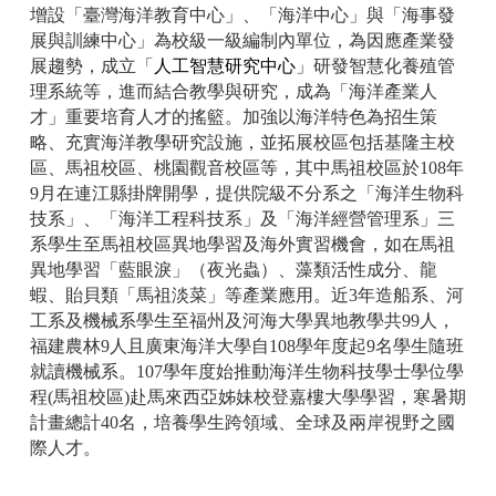
增設「臺灣海洋教育中心」、「海洋中心」與「海事發
展與訓練中心」為校級一級編制內單位，為因應產業發
展趨勢，成立「
人工智慧研究中心
」研發智慧化養殖管
理系統等，進而結合教學與研究，成為「海洋產業人
才」重要培育人才的搖籃。加強以海洋特色為招生策
略、充實海洋教學研究設施，並拓展校區包括基隆主校
區、馬祖校區、桃園觀音校區等，其中馬祖校區於108年
9月在連江縣掛牌開學，提供院級不分系之「海洋生物科
技系」、「海洋工程科技系」及「海洋經營管理系」三
系學生至馬祖校區異地學習及海外實習機會，如在馬祖
異地學習「藍眼淚」（夜光蟲）、藻類活性成分、龍
蝦、貽貝類「馬祖淡菜」等產業應用。近3年造船系、河
工系及機械系學生至福州及河海大學異地教學共99人，
福建農林9人且廣東海洋大學自108學年度起9名學生隨班
就讀機械系。107學年度始推動海洋生物科技學士學位學
程(馬祖校區)赴馬來西亞姊妹校登嘉樓大學學習，寒暑期
計畫總計40名，培養學生跨領域、全球及兩岸視野之國
際人才。