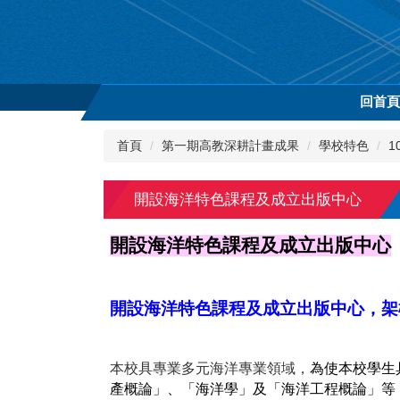
跳
到
主
要
內
回首
容
區
首頁
第一期高教深耕計畫成果
學校特色
1
開設海洋特色課程及成立出版中心
開設海洋特色課程及成立出版中心
開設海洋特色課程及成立出版中心，架
本校具專業多元海洋專業領域，
為使本校學生
產概論」、「海洋學」及「海洋工程概論」等