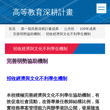
跳
到
高等教育深耕計畫
主
要
內
首頁
第一期高教深耕計畫成果
公共性
109年成果
容
完善弱勢協助機制
招收經濟與文化不利學生機制
區
招收經濟與文化不利學生機制
完善弱勢協助機制
招收經濟與文化不利學生機制
本校積極完善經濟與文化不利學生協助機制，有
效促進社會流動，改善專兼任教師結構比例，落
實校務專案管理能力與辦學資訊公開，發展隨進