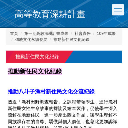
跳
到
高等教育深耕計畫
主
要
內
首頁
第一期高教深耕計畫成果
社會責任
109年成果
容
傳統文化永續發展
推動新住民文化紀錄
區
推動新住民文化紀錄
推動新住民文化紀錄
推動八斗子漁村新住民文化交流紀錄
透過「漁村田野調查報告」之課程帶領學生，進行漁村
新住民女性生命故事的採訪及繪本製作，促使學生深入
瞭解在地新住民，進一步產出圖文作品，讓學生理解不
同族群存在的自尊、驕傲與個人價值，也藉此更加認識