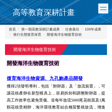
跳
到
高等教育深耕計畫
主
要
內
首頁
第一期高教深耕計畫成果
社會責任
109年成果
容
推行生態復育保育
開發海洋生物復育技術
區
開發海洋生物復育技術
開發海洋生物復育技術
復育海洋生物資源、九孔鮑產品開發
獲得2項發明專利，包括「附卵器」及「放流裝置」，可
讓花枝產卵在新型模具上，容易拆卸和調整附卵器，提
高工作效率也避免受傷。並每年放流5000尾花枝苗及1萬
顆花枝受精卵，海洋環境教育結合種苗繁殖放流，增進