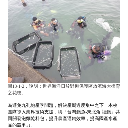
圖13-1-2，說明：世界海洋日於野柳保護區放流海大復育
之花枝。
為避免九孔鮑產季問題，解決產期過度集中之下，本校
團隊導入業界技術支援，與「台灣鮑魚-東北角 福鮑」共
同開發泡麵乾料包，提升農產運銷效率，提高國產水產
品的競爭力。