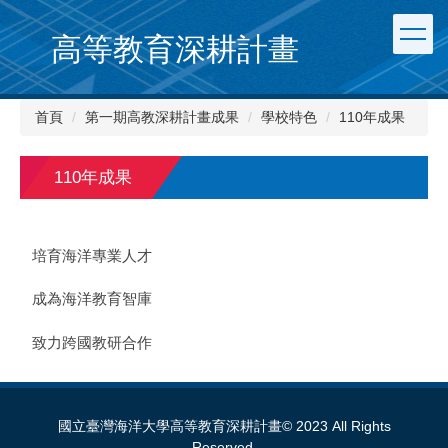
跳
到
高等教育深耕計畫
主
要
內
首頁
第一期高教深耕計畫成果
學校特色
110年成果
容
區
110年成果
培育海洋專業人才
成為海洋教育智庫
致力跨國教研合作
國立臺灣海洋大學高等教育深耕計畫© 2023 All Rights
Reserved.