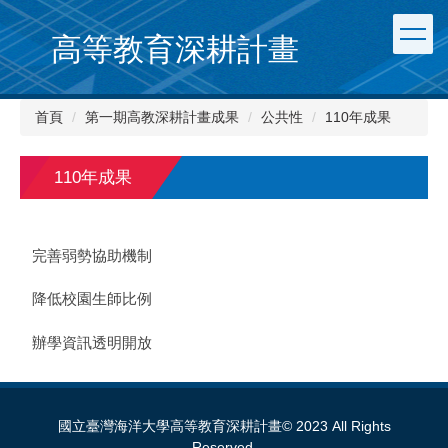
跳
到
高等教育深耕計畫
主
要
內
首頁
第一期高教深耕計畫成果
公共性
110年成果
容
區
110年成果
完善弱勢協助機制
降低校園生師比例
辦學資訊透明開放
國立臺灣海洋大學高等教育深耕計畫© 2023 All Rights
Reserved.