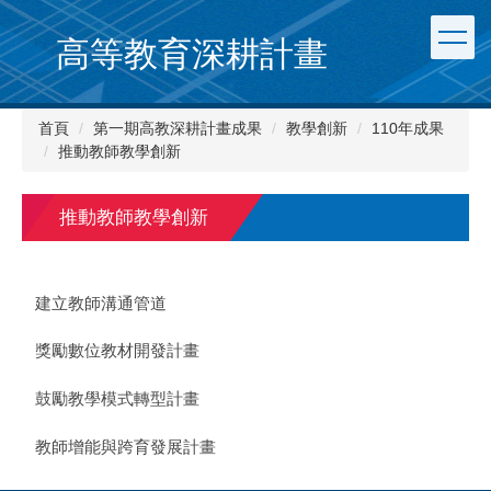
跳
到
高等教育深耕計畫
主
要
內
首頁
第一期高教深耕計畫成果
教學創新
110年成果
容
推動教師教學創新
區
推動教師教學創新
建立教師溝通管道
獎勵數位教材開發計畫
鼓勵教學模式轉型計畫
教師增能與跨育發展計畫