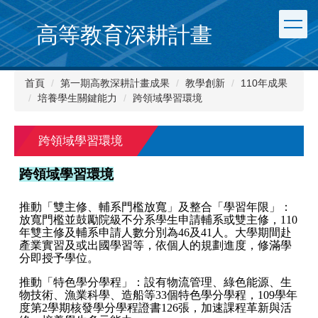
跳
到
高等教育深耕計畫
主
要
內
首頁
第一期高教深耕計畫成果
教學創新
110年成果
容
培養學生關鍵能力
跨領域學習環境
區
跨領域學習環境
跨領域學習環境
推動「雙主修、輔系門檻放寬」及整合「學習年限」：
放寬門檻並鼓勵院級不分系學生申請輔系或雙主修，110
年雙主修及輔系申請人數分別為46及41人。大學期間赴
產業實習及或出國學習等，依個人的規劃進度，修滿學
分即授予學位。
推動「特色學分學程」：設有物流管理、綠色能源、生
物技術、漁業科學、造船等33個特色學分學程，109學年
度第2學期核發學分學程證書126張，加速課程革新與活