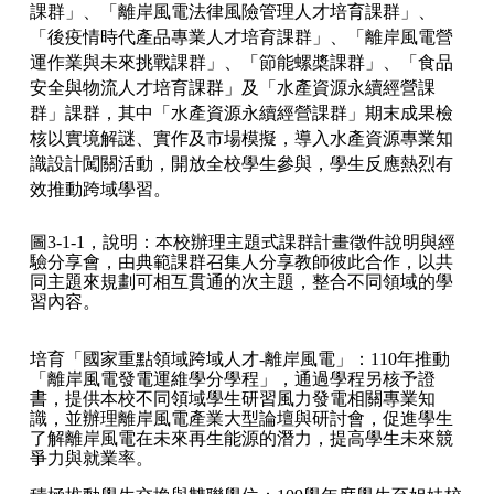
課群」、「離岸風電法律風險管理人才培育課群」、
「後疫情時代產品專業人才培育課群」、「離岸風電營
運作業與未來挑戰課群」、「節能螺槳課群」、「食品
安全與物流人才培育課群」及「水產資源永續經營課
群」課群，其中「水產資源永續經營課群」期末成果檢
核以實境解謎、實作及市場模擬，導入水產資源專業知
識設計闖關活動，開放全校學生參與，學生反應熱烈有
效推動跨域學習。
圖3-1-1，說明：本校辦理主題式課群計畫徵件說明與經
驗分享會，由典範課群召集人分享教師彼此合作，以共
同主題來規劃可相互貫通的次主題，整合不同領域的學
習內容。
培育「國家重點領域跨域人才-離岸風電」：110年推動
「離岸風電發電運維學分學程」，通過學程另核予證
書，提供本校不同領域學生研習風力發電相關專業知
識，並辦理離岸風電產業大型論壇與研討會，促進學生
了解離岸風電在未來再生能源的潛力，提高學生未來競
爭力與就業率。