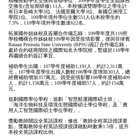
積極推動學生交換與雙聯學位：109學年度學生至姐妹校
交換生(含短期研修) 11人。本校修讀雙聯學位之學生計
有日本長崎大學3位、法國里爾大學3位、泰國亞洲理工
學院1位。109學年境外學位生數551人佔本校學生約
7.3%，110學年境外學生數達622名。
拓展國外姐妹校及簽屬合作備忘錄：109學年度共119所
學校機構合作姊妹校109學年因受疫情影響，僅與菲律賓
Bataan Penisula State University (BPSU)簽訂合作備忘錄，
處於合約磋商階段之國際知名大學院校，暫緩於110學年
再繼續合約簽訂事宜。
補助學生出國：107學年度補助1,191人，約計2,311萬
元，107學年度學生出國人數較106學年度增加303人，總
經費補助增加357萬元。因受疫情影響108學年度補助409
人，約計1,158萬元；109學年度補助57人，約計154萬
元。
規劃國際學位學程：規劃「智慧航運國際碩士班」、
「海洋生物科技及環境生態國際碩士學位學程」及「應
用人工智慧國際碩士學位學程」。
獎勵教師開設全英語課程：修改「教師全程英語授課要
點」獎勵教師全程英語授課授課鐘點時數乘1.5倍，提升
本校全英語課程比例。