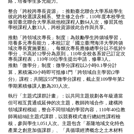
絡，培養學生多元能力。
整合「跨校跨專長資源」：推動臺北聯合大學系統學生
彼此跨校選課及輔系、雙主修之合作，110年度本校學生
修習臺北聯合大學系統他校課程人數64人次，修習其他
學校課程人數33人，跨校資源彼此合作與共享。
推動「跨領域次專長」制度：為鼓勵學生跨領域學習，
培養多元專長能力，本校訂定「國立臺灣海洋大學跨領
域次專長實施要點」，每類次專長應修總學分以不低於9
學分，不高於12學分為原則，110年全校各系皆已訂定次
專長課程表，110年10位學生提出申請，修畢3人。
推動「微學分」制度：微學分課程以2小時0.1學分計
算，累積滿20小時即可抵修1門「跨領域自主學習(2學
分)」課程；共開設55門微學分課程，截止至109學年第2
學期累積修課人數為203人次。
執行「主題式課群計畫」：以共同主題規劃各年級適當
但可相互貫通或延伸的次主題，教師跨域合作，建構跨
領域課程模組，整合不同領域的學習內容，110年40位教
師籌組8組主題式課群，以競賽模式進行總結性課程檢
核，參與學生1,051人次。主題包含「基隆地域文化特色
產業之創意加值課群」、「具循環經濟概念之土木材料