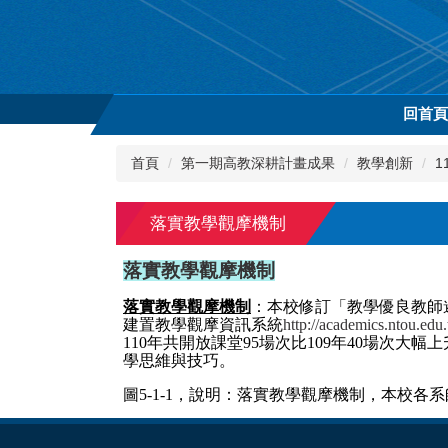
跳
到
主
要
內
回首
容
區
首頁
第一期高教深耕計畫成果
教學創新
1
落實教學觀摩機制
落實教學觀摩機制
落實教學觀摩機制
：本校修訂「教學優良教師
建置教學觀摩資訊系統
http://academics.ntou.edu
110年共開放課堂95場次比109年40場次大幅上
學思維與技巧。
圖5-1-1，說明：落實教學觀摩機制，本校各