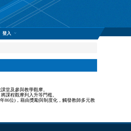
登入
放課堂及參與教學觀摩。
」將課程觀摩列入升等門檻。
(109年86位)，藉由獎勵與制度化，觸發教師多元教