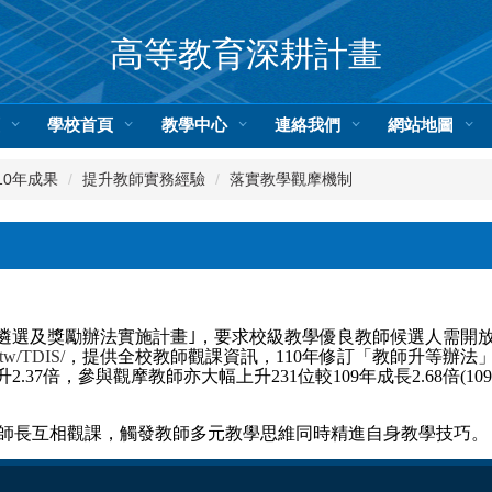
高等教育深耕計畫
頁
學校首頁
教學中心
連絡我們
網站地圖
10年成果
提升教師實務經驗
落實教學觀摩機制
遴選及獎勵辦法實施計畫｣，要求校級教學優良教師候選人需開
.tw/TDIS/
，提供全校教師觀課資訊，110年修訂「教師升等辦法
升2.37倍，參與觀摩教師亦大幅上升231位較109年成長2.68倍
系師長互相觀課，
觸發教師多元教學思維同時精進自身教學技巧
。