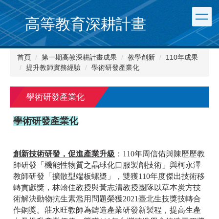
跳
到
高等教育深耕計畫
主
要
內
首頁
第一期高教深耕計畫成果
教學創新
110年成果
容
提升教師實務經驗
學術研發產業化
區
學術研發產業化
學術研發產業化
創新技術研發，促進產業升級
：110年周信佑與陳歷歷教
師研發「機能性物質之晶球化口服製劑技術」與柯永澤
教師研發「擴散型端板螺槳」，雙獲110年度傑出技術移
轉貢獻獎，林翰佳教授與黃志清教授團隊以草本炭方技
術解決動物抗生素濫用問題榮獲2021臺北生技獎技轉合
作銅獎。莊水旺教師為鑄造產業研發新製程，提高生產