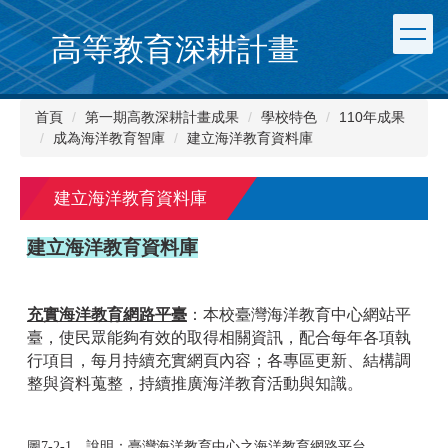
跳
到
高等教育深耕計畫
主
要
內
首頁
第一期高教深耕計畫成果
學校特色
110年成果
容
成為海洋教育智庫
建立海洋教育資料庫
區
建立海洋教育資料庫
建立海洋教育資料庫
充實海洋教育網路平臺
：本校臺灣海洋教育中心網站平
臺，使民眾能夠有效的取得相關資訊，配合每年各項執
行項目，每月持續充實網頁內容；各專區更新、結構調
整與資料蒐整，持續推廣海洋教育活動與知識。
圖7-2-1，說明：臺灣海洋教育中心之海洋教育網路平台。