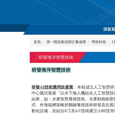
跳
到
主
要
內
回首
容
區
首頁
第一期高教深耕計畫成果
學校特色
1
研發海洋智慧技術
研發海洋智慧技術
研發AI技術應用於產業
：本校成立人工智慧研
中心嘗試發展「以水下無人機結合人工智慧技術
結果，如：水產智慧養殖技術、水產動物創新
式、外海箱網策略於關鍵養殖技術研發及抗風
動化設備，並結合ICT及IoT技術建立AI科