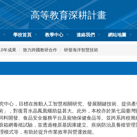
高等教育深耕計畫
頁
學校首頁
教學中心
連絡我們
網站地圖
10年成果
致力跨國教研合作
研發海洋智慧技術
究中心，目標在推動人工智慧相關研究、發展關鍵技術、提供產學
」，對復育水晶鳳凰螺助益甚大。此外，本校亦於第七屆臺灣國際
餌料開發、食品安全服務平台及寵物保健食品等。並跨系跨校籌
浪箱網養殖試驗，並透過種原基因庫建立、疾病防治及養殖管理
技管理模式等，有助於提升作業效率與營運效能。