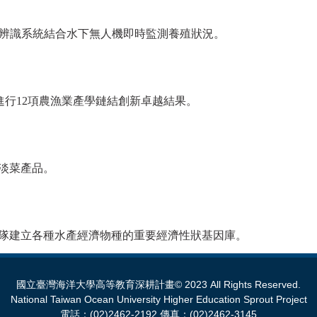
AI辨識系統結合水下無人機即時監測養殖狀況。
SS進行12項農漁業產學鏈結創新卓越結果。
祖淡菜產品。
種團隊建立各種水產經濟物種的重要經濟性狀基因庫。
國立臺灣海洋大學高等教育深耕計畫© 2023 All Rights Reserved.
National Taiwan Ocean University Higher Education Sprout Project
電話：(02)2462-2192 傳真：(02)2462-3145