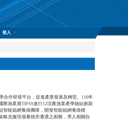
登入
合作研發平台，促進產業發展及轉型。110年
漁業展TIFSS進行12項農漁業產學鏈結創新
組智能箱網養殖團隊，開發智能箱網養殖模
策略克服現場養殖所遭遇之困難，導入相關自