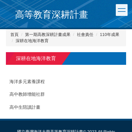
跳
到
高等教育深耕計畫
主
要
內
首頁
第一期高教深耕計畫成果
社會責任
110年成果
容
深耕在地海洋教育
區
深耕在地海洋教育
海洋多元素養課程
高中教師增能社群
高中生陪讀計畫
國立臺灣海洋大學高等教育深耕計畫© 2023 All Rights