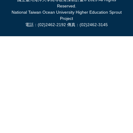
Reserved.
National Taiwan Ocean University Higher Education Sprout
Project
電話：(02)2462-2192 傳真：(02)2462-3145