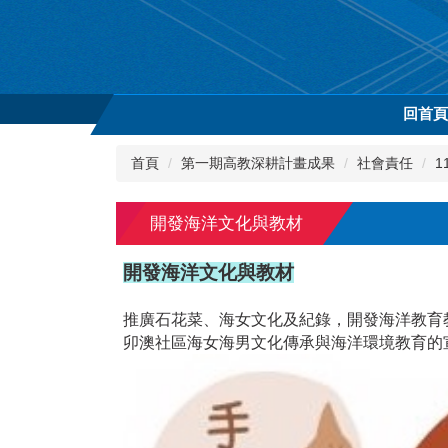
跳
到
主
要
內
回首
容
區
首頁
第一期高教深耕計畫成果
社會責任
1
開發海洋文化與教材
開發海洋文化與教材
推廣石花菜、海女文化及紀錄，開發海洋教育
卯澳社區海女海男文化傳承與海洋環境教育的