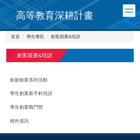
跳
到
高等教育深耕計畫
主
要
內
首頁
學生專區
創客競賽&培訓
容
區
創客競賽&培訓
創新創業系列活動
學生創業新手村培訓
學生創業戰鬥營
校外資訊