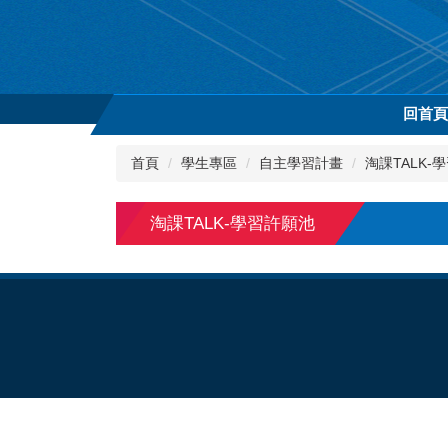
跳
到
主
要
內
回首
容
區
首頁
學生專區
自主學習計畫
淘課TALK-
淘課TALK-學習許願池