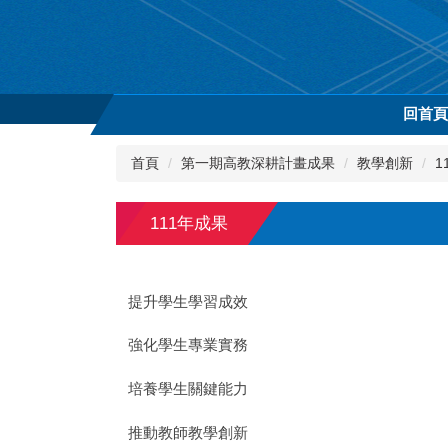
跳
到
主
要
內
回首
容
區
首頁
第一期高教深耕計畫成果
教學創新
1
111年成果
提升學生學習成效
強化學生專業實務
培養學生關鍵能力
推動教師教學創新