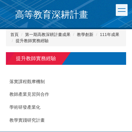
跳
到
高等教育深耕計畫
主
要
內
首頁
第一期高教深耕計畫成果
教學創新
111年成果
容
提升教師實務經驗
區
提升教師實務經驗
落實課程觀摩機制
教師產業見習與合作
學術研發產業化
教學實踐研究計畫