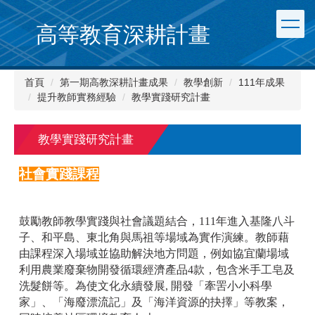
跳
到
高等教育深耕計畫
主
要
內
首頁
第一期高教深耕計畫成果
教學創新
111年成果
容
提升教師實務經驗
教學實踐研究計畫
區
教學實踐研究計畫
社會實踐課程
鼓勵教師教學實踐與社會議題結合，111年進入基隆八斗
子、和平島、東北角與馬祖等場域為實作演練。教師藉
由課程深入場域並協助解決地方問題，例如協宜蘭場域
利用農業廢棄物開發循環經濟產品4款，包含米手工皂及
洗髮餅等。為使文化永續發展, 開發「牽罟小小科學
家」、「海廢漂流記」及「海洋資源的抉擇」等教案，