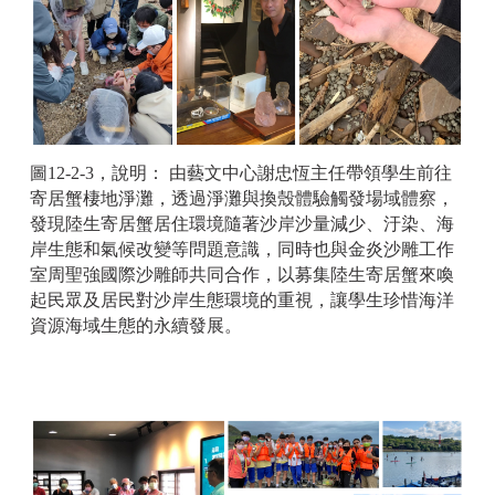
圖12-2-3，說明： 由藝文中心謝忠恆主任帶領學生前往
寄居蟹棲地淨灘，透過淨灘與換殼體驗觸發場域體察，
發現陸生寄居蟹居住環境隨著沙岸沙量減少、汙染、海
岸生態和氣候改變等問題意識，同時也與金炎沙雕工作
室周聖強國際沙雕師共同合作，以募集陸生寄居蟹來喚
起民眾及居民對沙岸生態環境的重視，讓學生珍惜海洋
資源海域生態的永續發展。