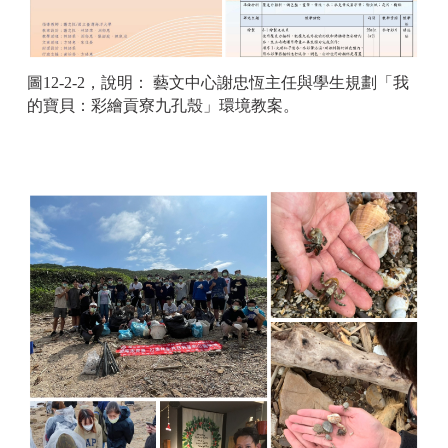
圖12-2-2，說明： 藝文中心謝忠恆主任與學生規劃「我
的寶貝：彩繪貢寮九孔殼」環境教案。