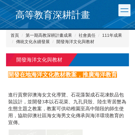
跳
到
高等教育深耕計畫
主
要
內
首頁
第一期高教深耕計畫成果
社會責任
111年成果
容
傳統文化永續發展
開發海洋文化與教材
區
開發海洋文化與教材
開發在地海洋文化教材教案，推廣海洋教育
進行貢寮卯澳海女文化導覽、石花藻製成石花凍飲品包
裝設計，並開發3本以石花菜、九孔貝殼、陸生寄居蟹為
生態主題之教案，教案可供幼稚園至高中階段的師生使
用，協助卯澳社區海女海男文化傳承與海洋環境教育的
宣傳。