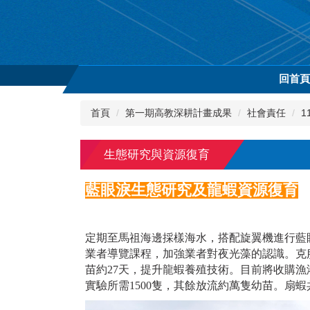
跳
到
主
要
內
回首
容
區
首頁
第一期高教深耕計畫成果
社會責任
1
生態研究與資源復育
藍眼淚生態研究及龍蝦資源復育
定期至馬祖海邊採樣海水，搭配旋翼機進行藍
業者導覽課程，加強業者對夜光藻的認識。克
苗約27天，提升龍蝦養殖技術。目前將收購
實驗所需1500隻，其餘放流約萬隻幼苗。扇蝦共