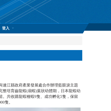
登入
與連江縣政府產業發展處合作辦理藍眼淚主題
整培育齒龍蝦(扇蝦)葉狀幼體期，日本龍蝦幼
苗。共收購龍蝦種蝦9隻、成功孵化5隻，保留
00隻。