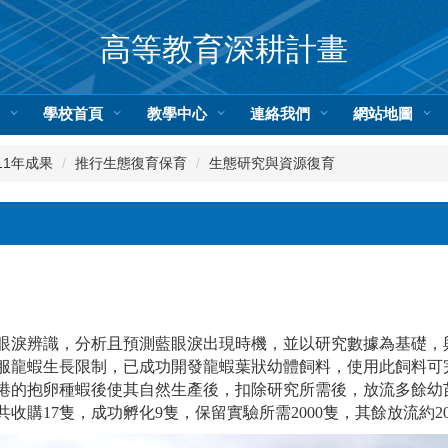
高等教育深耕計畫
頁
學校首頁
教學中心
連絡我們
網站地圖
11年成果
推行生態復育保育
生態研究與資源復育
眼淚辨識，分析且預測藍眼淚出現時機，並以研究數據為基礎，
服龍蝦生長限制，已成功開發龍蝦葉狀幼體飼料，使用此飼料可完
漁港的抱卵種蝦後使其自然生產後，扣除研究所需後，放流多餘幼
收購17隻，成功孵化9隻，保留實驗所需2000隻，其餘放流約20