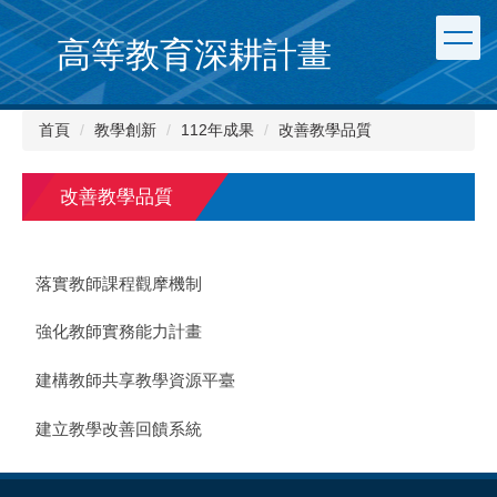
跳
到
高等教育深耕計畫
主
要
內
首頁
教學創新
112年成果
改善教學品質
容
區
改善教學品質
落實教師課程觀摩機制
強化教師實務能力計畫
建構教師共享教學資源平臺
建立教學改善回饋系統