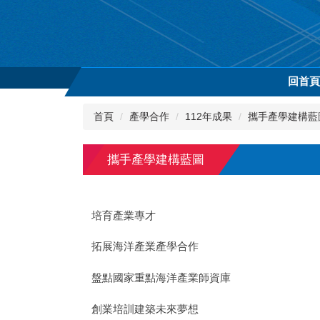
跳
到
主
要
內
回首
容
區
首頁
產學合作
112年成果
攜手產學建構藍
攜手產學建構藍圖
培育產業專才
拓展海洋產業產學合作
盤點國家重點海洋產業師資庫
創業培訓建築未來夢想