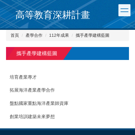
跳
到
高等教育深耕計畫
主
要
內
首頁
產學合作
112年成果
攜手產學建構藍圖
容
區
攜手產學建構藍圖
培育產業專才
拓展海洋產業產學合作
盤點國家重點海洋產業師資庫
創業培訓建築未來夢想