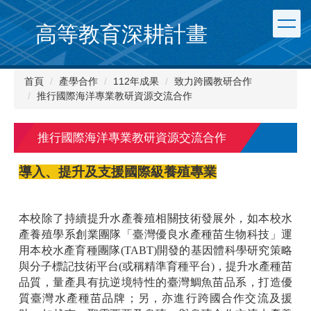
跳
到
高等教育深耕計畫
主
要
內
首頁
產學合作
112年成果
致力跨國教研合作
容
推行國際海洋專業教研資源交流合作
區
推行國際海洋專業教研資源交流合作
導入、提升及支援國際級養殖專業
本校除了持續提升水產養殖相關技術發展外，如本校水
產養殖學系創業團隊「臺灣優良水產種苗生物科技」運
用本校水產育種團隊(TABT)開發的基因體科學研究策略
與分子標記技術平台(或稱精準育種平台)，提升水產種苗
品質，量產具有抗逆境特性的臺灣鯛魚苗品系，打造優
質臺灣水產種苗品牌；另，亦進行跨國合作交流及援