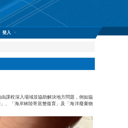
登入
藉由課程深入場域並協助解決地方問題，例如協
驗」、「海岸林陸寄居蟹復育」及「海洋廢棄物