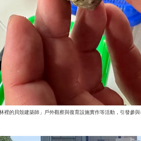
「海岸林裡的貝殼建築師」戶外觀察與復育設施實作等活動，引發參