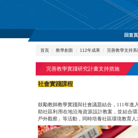
跳
到
主
要
內
回首
容
區
首頁
教學創新
112年成果
完善教學支持系
完善教學實踐研究計畫支持措施
社會實踐課程
鼓勵教師教學實踐與社會議題結合，111年
助社區利用在地沿海資源設計教案，並結合環
戶外觀察」等活動，同時培養社區環境教育人