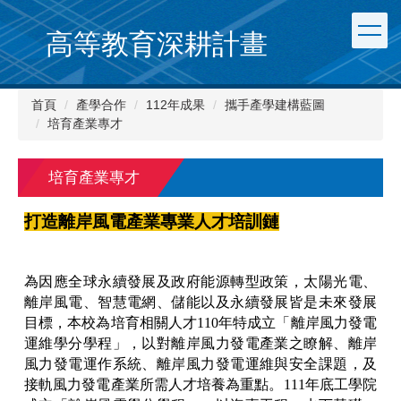
跳
到
高等教育深耕計畫
主
要
內
首頁
產學合作
112年成果
攜手產學建構藍圖
容
培育產業專才
區
培育產業專才
打造離岸風電產業專業人才培訓鏈
為因應全球永續發展及政府能源轉型政策，太陽光電、
離岸風電、智慧電網、儲能以及永續發展皆是未來發展
目標，本校為培育相關人才110年特成立「離岸風力發電
運維學分學程」，以對離岸風力發電產業之瞭解、離岸
風力發電運作系統、離岸風力發電運維與安全課題，及
接軌風力發電產業所需人才培養為重點。111年底工學院