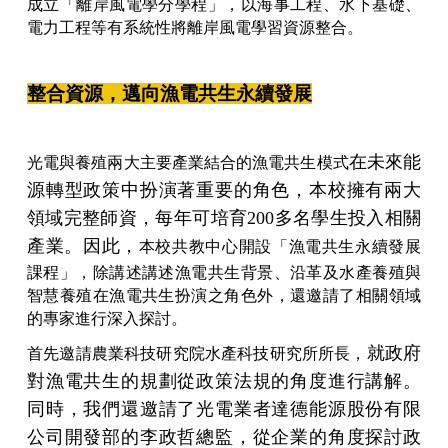
成立「離岸風電學分學程」，以海事工程、水下基礎、
電力工程等有系統性將離岸風電學習資源整合。
整合資源，邁向漁電共生永續發展
在未來能
光電與養殖兩大主要產業結合的漁電共生模式
源轉型政策中扮演著重要的角色，
本校擁有兩大
領域完整師資，每年可培育200多名學生投入相關
產業。
因此，
本校共教中心開設「漁電共生永續發展
課程」，除講述講述漁電共生背景、沿革及水產養殖與
智慧養殖在漁電共生扮演之角色外，還邀請了相關領域
的專家進行深入探討。
就政府
首先邀請農業科技研究院水產科技研究所所長，
對漁電共生的規劃從政策法規的角度進行講解。
同時，我們還邀請了光電業者達德能源股份有限
公司開發部的李政哲總監，從企業的角度探討政