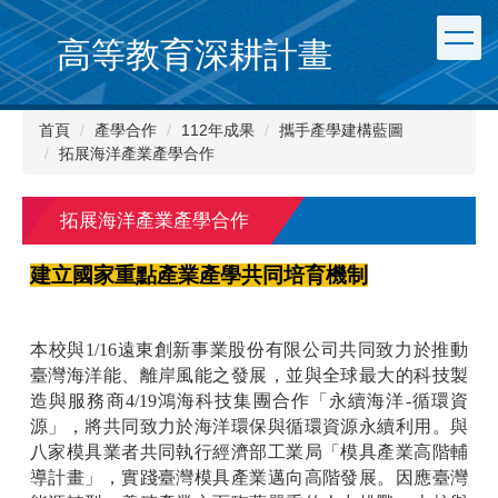
跳
到
高等教育深耕計畫
主
要
內
首頁
產學合作
112年成果
攜手產學建構藍圖
容
拓展海洋產業產學合作
區
拓展海洋產業產學合作
建立國家重點產業產學共同培育機制
本校與1/16遠東創新事業股份有限公司共同致力於推動
臺灣海洋能、離岸風能之發展，並與全球最大的科技製
造與服務商4/19鴻海科技集團合作「永續海洋-循環資
源」，將共同致力於海洋環保與循環資源永續利用。與
八家模具業者共同執行經濟部工業局「模具產業高階輔
導計畫」，實踐臺灣模具產業邁向高階發展。因應臺灣