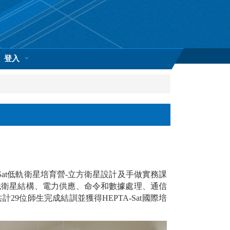
登入
設HEPTA-Sat低軌衛星培育營-立方衛星設計及手做實務課
識衛星結構、電力供應、命令和數據處理、通信
位師生完成結訓並獲得HEPTA-Sat國際培