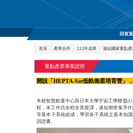
跳
到
主
要
內
回首
容
區
首頁
產學合作
112年成果
連結國家重點產
重點產業專業證照
開設「
HEPTA-Sat
低軌衛星培育營」
本校智慧航運中心與日本大學宇宙工學聯盟(Universit
程，本工作坊全程全英授課，過短期密集手作
等基本子系統組成，學習各子系統之基本知識並
訓證書。