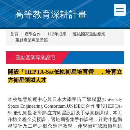
跳
到
高等教育深耕計畫
主
要
內
首頁
產學合作
112年成果
連結國家重點產業
容
重點產業專業證照
區
重點產業專業證照
開設「
HEPTA-Sat
低軌衛星培育營」，培育立
方衛星領域人才
本校智慧航運中心與日本大學宇宙工學聯盟(University
Space Engineering Consortium,UNISEC)合作開設HEPTA-
Sat低軌衛星培育營-立方衛星設計及手做實務課程，本工
作坊全程全英授課，過短期密集手作課程，針對小型衛
星設計及工程之概念進行教學，使學員可認識衛星結