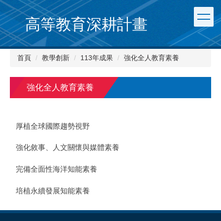
跳
到
高等教育深耕計畫
主
要
內
首頁
教學創新
113年成果
強化全人教育素養
容
區
強化全人教育素養
厚植全球國際趨勢視野
強化敘事、人文關懷與媒體素養
完備全面性海洋知能素養
培植永續發展知能素養