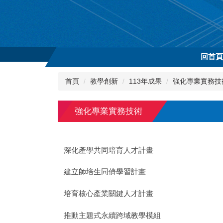
跳
到
主
要
內
回首
容
區
首頁
教學創新
113年成果
強化專業實務技
強化專業實務技術
深化產學共同培育人才計畫
建立師培生同儕學習計畫
培育核心產業關鍵人才計畫
推動主題式永續跨域教學模組