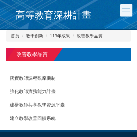
跳
到
高等教育深耕計畫
主
要
內
首頁
教學創新
113年成果
改善教學品質
容
區
改善教學品質
落實教師課程觀摩機制
強化教師實務能力計畫
建構教師共享教學資源平臺
建立教學改善回饋系統