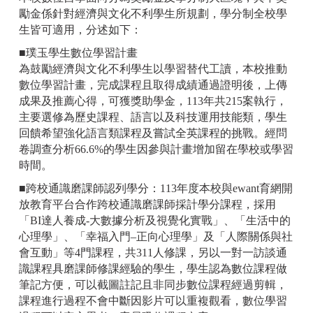
勵金係針對經濟與文化不利學生所規劃，學分制全校學
生皆可適用，分述如下：
■璞玉學生數位學習計畫
為鼓勵經濟與文化不利學生以學習替代工讀，本校推動
數位學習計畫，完成課程且取得成績通過證明後，上傳
成果及推薦心得，可獲獎助學金，113年共215案執行，
主要選修為歷史課程、語言以及科技運用技能類，學生
回饋希望強化語言類課程及嘗試全英課程的挑戰。經問
卷調查分析66.6%的學生因參與計畫增加留在學校或學習
時間。
■跨校通識磨課師認列學分：113年度本校與ewant育網開
放教育平台合作跨校通識磨課師採計學分課程，採用
「BI達人養成-大數據分析及視覺化實戰」、「生活中的
心理學」、「幸福入門–正向心理學」及「人際關係與社
會互動」等4門課程，共311人修課，另以一對一訪談通
識課程具磨課師修課經驗的學生，學生認為數位課程做
筆記方便，可以截圖註記且非同步數位課程經過剪輯，
課程進行過程不會中斷因影片可以重複觀看，數位學習