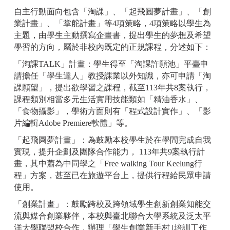
自主行動面向包含「淘課」、「起飛圓夢計畫」、「創
業計畫」、「掌舵計畫」等4項策略，4項策略以學生為
主題，由學生主動撰寫企畫書，提出學生的夢想及希望
學習的方向，屬於非校內既定的正規課程，分述如下：
「淘課TALK」計畫：學生得至「淘課許願池」平臺申
請擔任「學生達人」教授課業以外知識，亦可申請「淘
課願望」，提出欲學習之課程，截至113年共8案執行，
課程類別相當多元生活實用技能類如「精油香水」、
「食物攝影」，學術方面則有「程式設計實作」、「影
片編輯Adobe Premiere軟體」等。
「起飛圓夢計畫」：為鼓勵本校學生於在學間完成自我
實現，提升企劃及團隊合作能力， 113年共9案執行計
畫，其中蕭為中同學之「Free walking Tour Keelung行
程」方案，甚至已在旅遊平台上，提供行程給民眾申請
使用。
「創業計畫」：鼓勵跨校及跨領域學生創新創業知能交
流與媒合創業夥伴，本校與臺北聯合大學系統及泛太平
洋大學聯盟校合作，辦理「學生創業新手村｣培訓工作