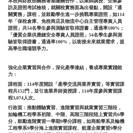
本校與財政部關務署基隆關合作，以業師講授、企業參
訪及證照考試檢核，就關稅實務面為出發點，開設「通
關實務」課程，並鼓勵學生進一步挑戰專業證照，如114
年「保稅倉庫、免稅商店及物流中心自主管理專責人員
證照」共54名學生參與測驗皆取得證書，通過率100%；
「優質企業供應鏈安全專責人員證照」54名學生參與測
驗皆取得證書，通過率100%，以銜接未來就業需求，提
高學生職場競爭力。
強化企業實習與合作，深化產學連結，養成專業實踐能
力：
課程面：114年度開設「產學交流與業界實習」等實習課
程共152門，並引進業界師資授課，114年度參與實習課
程3,074人次。
行政面：推動體驗實習、進階實習與就業實習三階段，
如輪機工程學系初階、中階、高階三階段陸上實習共6學
分，鼓勵進階實習一學期9學分課程，如商船學系及輪機
工程學系9學分海上進階實習課程、航運企業實習9學分