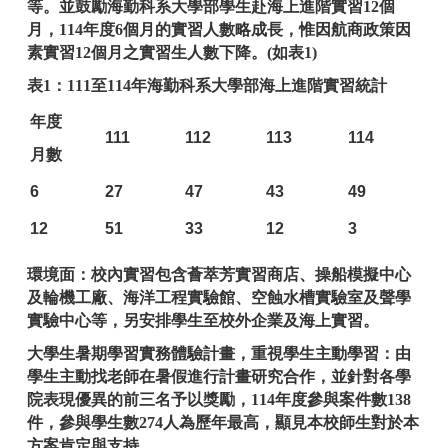
等。並鼓勵海勤科系大學部學生赴海上進階實習12個
月，114年度6個月的實習人數略成長，惟因航商政策因
素實習12個月之實習生人數下降。(如表1)
表1：111至114年海勤科系大學部海上進階實習統計
年度
111
112
113
114
月數
6
27
47
43
49
12
51
33
12
3
環境面：校內實習包含薈萃芳實習商店、操船模擬中心
及輪機工廠、海洋工程實驗館、空蝕水槽實驗室及聲學
實驗中心等，另安排學生至校外企業及海上實習。
大學生暑期學習實務體驗計畫，重視學生主動學習：由
學生主動找老師在暑假進行計畫研究合作，並針對各學
院表現優異的前三名予以獎勵，114年度參與案件數138
件，參與學生數274人為歷年最高，顯見本校師生對於本
方案肯定與支持。