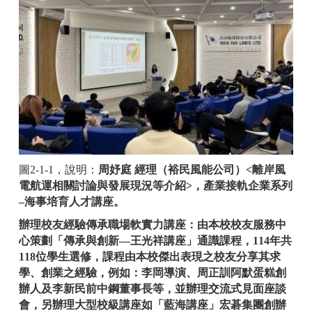
圖2-1-1，說明：
周妤庭 經理（裕民風能公司）<離岸風
電航運相關討論與發展現況等介紹>，產業接軌企業系列
–海事培育人才講座。
辦理校友經驗傳承職場軟實力講座：由本校校友服務中
心策劃「傳承與創新—王光祥講座」通識課程，114年共
118位學生選修，課程由本校傑出表現之校友分享其求
學、創業之經驗，例如：李岡導演、周正訓阿默蛋糕創
辦人及李新民前中鋼董事長等，並辦理交流式見面座談
會，另辦理大型校級講座如「藍海講座」宏碁集團創辦