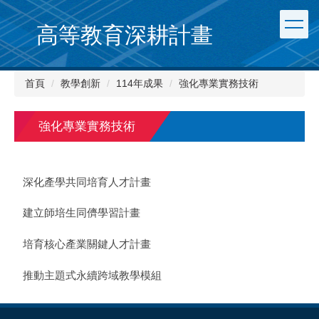
跳
到
高等教育深耕計畫
主
要
內
首頁
教學創新
114年成果
強化專業實務技術
容
區
強化專業實務技術
深化產學共同培育人才計畫
建立師培生同儕學習計畫
培育核心產業關鍵人才計畫
推動主題式永續跨域教學模組