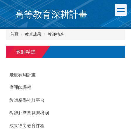
跳
到
高等教育深耕計畫
主
要
內
首頁
教卓成果
教師精進
容
區
教師精進
飛鷹翱翔計畫
磨課師課程
教師產學社群平台
教師赴產業見習機制
成果導向教育課程